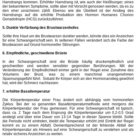
Harndrangs kommen. Erhöhter Harndrang ist, wie auch der Heißhunger, eines
der bekannteren Symptome, sollte aber mit Vorsicht genossen werden, da es zu
den eher unsicheren zählt. Ebenso wie die Übelkeit ist der Anstieg des
Harndrangs auf die erhöhte Produktion des Hormon Humanes Chorion
Gonadotropin (HCG) zurückzuführen.
5. Dunkle Verfärbung des Brustwarzenhofes
Sollte Ihre Haut um die Brustwarzen dunkler werden, könnte dies ein Anzeichen
für eine Schwangerschaft sein. In seltenen Fällen verändert sich die Farbe der
Brustwarzen auf Grund hormoneller Störungen.
6. Empfindliche, geschwollene Brüste
In der Schwangerschaft sind die Brüste häufig druckempfindlich und
geschwollen und werden sensibler gegenüber Berührungen. Mit der
Veränderung der Empfindlichkeit einher geht in der Regel eine Zunahme des
Volumens der Brust, was zu einem manchmal unangenehmen
Spannungsgefühl führt. Sobald Ihr Körper sich an den Hormonanstieg gewöhnt
hat, wird der Schmerz nachlassen.
7. erhöhte Basaltemperatur
Die Körpertemperatur einer Frau ändert sich abhängig vom hormonellen
Zyklus. Bei der so genannten Basaltemperaturmethode wird morgens die
Körpertemperatur der Frau gemessen. Für eine Schwangerschaft ist typisch,
dass ca. 2 Tage nach dem Eisprung die Körpertemperatur um 0,2-0,5 Grad
ansteigt und über eine Dauer von 13-14 Tage in dieser Spanne bleibt. Sollte
die Periode nicht eintreten, bleibt die Temperatur erhöht (mit Eintritt der Regel
kommt es zu einem Abfall) Dementsprechend ist der fehlende Abfall der
Körpertemperatur als Hinweis auf eine Schwangerschaft zu verstehen und als
relativ sicheres Anzeichen zu werten.