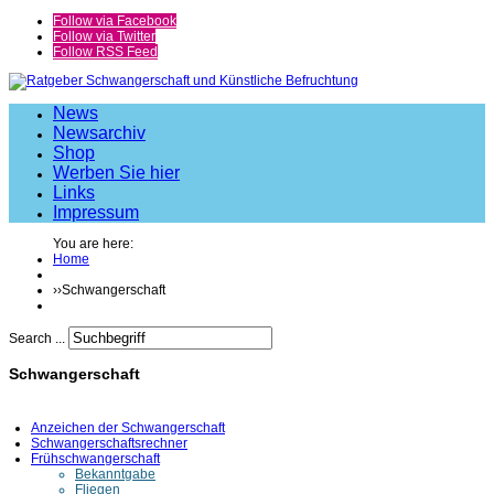
Follow via Facebook
Follow via Twitter
Follow RSS Feed
News
Newsarchiv
Shop
Werben Sie hier
Links
Impressum
You are here:
Home
››
Schwangerschaft
Search ...
Schwangerschaft
Anzeichen der Schwangerschaft
Schwangerschaftsrechner
Frühschwangerschaft
Bekanntgabe
Fliegen