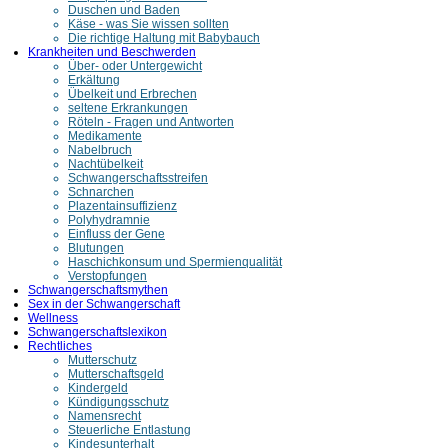
Duschen und Baden
Käse - was Sie wissen sollten
Die richtige Haltung mit Babybauch
Krankheiten und Beschwerden
Über- oder Untergewicht
Erkältung
Übelkeit und Erbrechen
seltene Erkrankungen
Röteln - Fragen und Antworten
Medikamente
Nabelbruch
Nachtübelkeit
Schwangerschaftsstreifen
Schnarchen
Plazentainsuffizienz
Polyhydramnie
Einfluss der Gene
Blutungen
Haschichkonsum und Spermienqualität
Verstopfungen
Schwangerschaftsmythen
Sex in der Schwangerschaft
Wellness
Schwangerschaftslexikon
Rechtliches
Mutterschutz
Mutterschaftsgeld
Kindergeld
Kündigungsschutz
Namensrecht
Steuerliche Entlastung
Kindesunterhalt