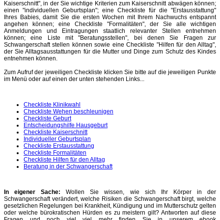
Kaiserschnitt", in der Sie wichtige Kriterien zum Kaiserschnitt abwägen können;
einen "individuellen Geburtsplan"; eine Checkliste für die "Erstausstattung"
Ihres Babies, damit Sie die ersten Wochen mit Ihrem Nachwuchs entspannt
angehen können; eine Checkliste "Formalitäten", der Sie alle wichtigen
Anmeldungen und Eintragungen staatlich relevanter Stellen entnehmen
können; eine Liste mit "Beratungsstellen", bei denen Sie Fragen zur
Schwangerschaft stellen können sowie eine Checkliste "Hilfen für den Alltag",
der Sie Alltagsausstattungen für die Mutter und Dinge zum Schutz des Kindes
entnehmen können.
Zum Aufruf der jeweiligen Checkliste klicken Sie bitte auf die jeweiligen Punkte
im Menü oder auf einen der unten stehenden Links...
Checkliste Klinikwahl
Checkliste Wehen beschleunigen
Checkliste Geburt
Entscheidungshilfe Hausgeburt
Checkliste Kaiserschnitt
Individueller Geburtsplan
Checkliste Erstausstattung
Checkliste Formalitäten
Checkliste Hilfen für den Alltag
Beratung in der Schwangerschaft
In eigener Sache:
Wollen Sie wissen, wie sich Ihr Körper in der
Schwangerschaft verändert, welche Risiken die Schwangerschaft birgt,
welche
gesetzlichen Regelungen bei Krankheit, Kündigung und im Mutterschutz gelten
oder
welche bürokratischen Hürden es zu meistern gilt? Antworten auf diese
Fragen und noch viel viel mehr finden Sie in unserem ebook