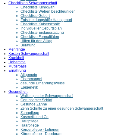
Checklisten Schwangerschaft
Checkliste Klinikwahl
Checkliste Wehen beschleunigen
Checkliste Geburt
Entscheidungshilfe Hausgeburt
Checkliste Kaiserschnitt
Individueller Geburtsplan
Checkliste Erstausstattung
Checkliste Formalitäten
Hilfen für den Alltag
Beratung
Mehrlinge
Kosten Schwangerschaft
Krankheit
Hebamme
Mutterpass
Ernährung
Allgemein
Eisenmangel
gesunde Ernährungsweise
Epigenetik
Gesundheit
Walking in der Schwangerschaft
Geruhsamer Schlaf
Gesunde Zähne
Zehn Schritte zu einer gesunden Schwangerschaft
Zahnpflege
Kosmetik und Co
Hautpflege
Haarpflege
Körperpflege - Lotionen
Körperpflege - Deodorant