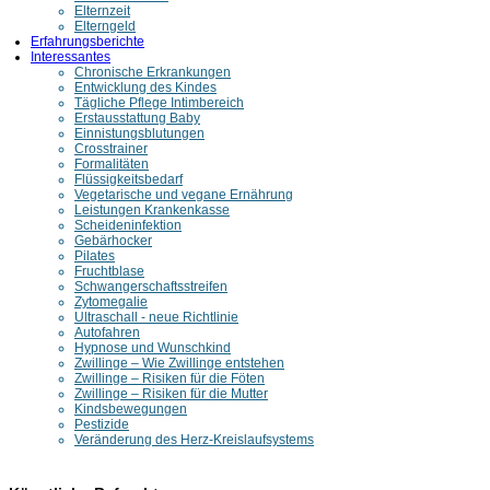
Elternzeit
Elterngeld
Erfahrungsberichte
Interessantes
Chronische Erkrankungen
Entwicklung des Kindes
Tägliche Pflege Intimbereich
Erstausstattung Baby
Einnistungsblutungen
Crosstrainer
Formalitäten
Flüssigkeitsbedarf
Vegetarische und vegane Ernährung
Leistungen Krankenkasse
Scheideninfektion
Gebärhocker
Pilates
Fruchtblase
Schwangerschaftsstreifen
Zytomegalie
Ultraschall - neue Richtlinie
Autofahren
Hypnose und Wunschkind
Zwillinge – Wie Zwillinge entstehen
Zwillinge – Risiken für die Föten
Zwillinge – Risiken für die Mutter
Kindsbewegungen
Pestizide
Veränderung des Herz-Kreislaufsystems