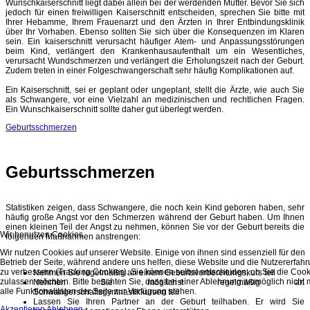
Wunschkaiserschnitt liegt dabei allein bei der werdenden Mutter. Bevor Sie sich
jedoch für einen freiwilligen Kaiserschnitt entscheiden, sprechen Sie bitte mit
Ihrer Hebamme, Ihrem Frauenarzt und den Ärzten in Ihrer Entbindungsklinik
über Ihr Vorhaben. Ebenso sollten Sie sich über die Konsequenzen im Klaren
sein. Ein kaiserschnitt verursacht häufiger Atem- und Anpassungsstörungen
beim Kind, verlängert den Krankenhausaufenthalt um ein Wesentliches,
verursacht Wundschmerzen und verlängert die Erholungszeit nach der Geburt.
Zudem treten in einer Folgeschwangerschaft sehr häufig Komplikationen auf.
Ein Kaiserschnitt, sei er geplant oder ungeplant, stellt die Ärzte, wie auch Sie
als Schwangere, vor eine Vielzahl an medizinischen und rechtlichen Fragen.
Ein Wunschkaiserschnitt sollte daher gut überlegt werden.
Geburtsschmerzen
Geburtsschmerzen
Statistiken zeigen, dass Schwangere, die noch kein Kind geboren haben, sehr
häufig große Angst vor den Schmerzen während der Geburt haben. Um Ihnen
einen kleinen Teil der Angst zu nehmen, können Sie vor der Geburt bereits die
Wir benutzen Cookies
folgenden Maßnahmen anstrengen:
Wir nutzen Cookies auf unserer Website. Einige von ihnen sind essenziell für den
Betrieb der Seite, während andere uns helfen, diese Website und die Nutzererfah
zu verbessern (Tracking Cookies). Sie können selbst entscheiden, ob Sie die Coo
Nehmen Sie regelmäßig an einem Geburtsvorbereitungskurs teil
zulassen möchten. Bitte beachten Sie, dass bei einer Ablehnung womöglich nicht
Nehmen Sie möglichst regelmäßig an
alle Funktionalitäten der Seite zur Verfügung stehen.
Schwangerschaftsgymnastikkursen teil
Lassen Sie Ihren Partner an der Geburt teilhaben. Er wird Sie
Akzeptieren
Ablehnen