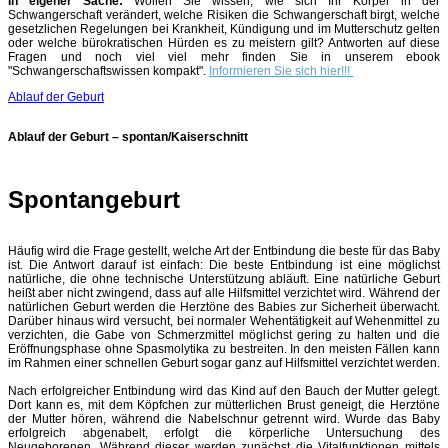
In eigener Sache:
Wollen Sie wissen, wie sich Ihr Körper in der
Schwangerschaft verändert, welche Risiken die Schwangerschaft birgt,
welche
gesetzlichen Regelungen bei Krankheit, Kündigung und im Mutterschutz gelten
oder
welche bürokratischen Hürden es zu meistern gilt? Antworten auf diese
Fragen und noch viel viel mehr finden Sie in unserem ebook
"Schwangerschaftswissen kompakt".
Informieren Sie sich hier!!!
Ablauf der Geburt
Ablauf der Geburt – spontan/Kaiserschnitt
Spontangeburt
Häufig wird die Frage gestellt, welche Art der Entbindung die beste für das Baby
ist. Die Antwort darauf ist einfach: Die beste Entbindung ist eine möglichst
natürliche, die ohne technische Unterstützung abläuft. Eine natürliche Geburt
heißt aber nicht zwingend, dass auf alle Hilfsmittel verzichtet wird. Während der
natürlichen Geburt werden die Herztöne des Babies zur Sicherheit überwacht.
Darüber hinaus wird versucht, bei normaler Wehentätigkeit auf Wehenmittel zu
verzichten, die Gabe von Schmerzmittel möglichst gering zu halten und die
Eröffnungsphase ohne Spasmolytika zu bestreiten. In den meisten Fällen kann
im Rahmen einer schnellen Geburt sogar ganz auf Hilfsmittel verzichtet werden.
Nach erfolgreicher Entbindung wird das Kind auf den Bauch der Mutter gelegt.
Dort kann es, mit dem Köpfchen zur mütterlichen Brust geneigt, die Herztöne
der Mutter hören, während die Nabelschnur getrennt wird. Wurde das Baby
erfolgreich abgenabelt, erfolgt die körperliche Untersuchung des
Neugeborenen. Während dieser werden zunächst die Vitalfunktionen mittels