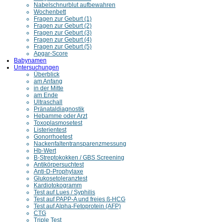
Nabelschnurblut aufbewahren
Wochenbett
Fragen zur Geburt (1)
Fragen zur Geburt (2)
Fragen zur Geburt (3)
Fragen zur Geburt (4)
Fragen zur Geburt (5)
Apgar-Score
Babynamen
Untersuchungen
Überblick
am Anfang
in der Mitte
am Ende
Ultraschall
Pränataldiagnostik
Hebamme oder Arzt
Toxoplasmosetest
Listerientest
Gonorrhoetest
Nackenfaltentransparenzmessung
Hb-Wert
B-Streptokokken / GBS Screening
Antikörpersuchtest
Anti-D-Prophylaxe
Glukosetoleranztest
Kardiotokogramm
Test auf Lues / Syphilis
Test auf PAPP-A und freies ß-HCG
Test auf Alpha-Fetoprotein (AFP)
CTG
Triple Test