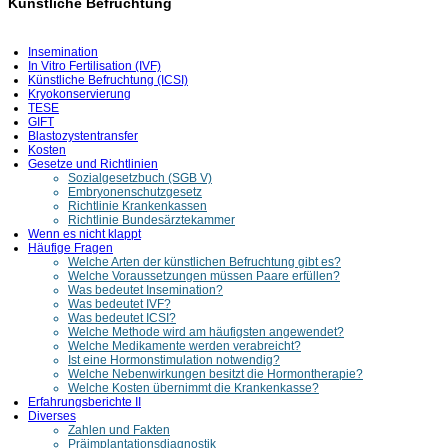
Künstliche Befruchtung
Insemination
In Vitro Fertilisation (IVF)
Künstliche Befruchtung (ICSI)
Kryokonservierung
TESE
GIFT
Blastozystentransfer
Kosten
Gesetze und Richtlinien
Sozialgesetzbuch (SGB V)
Embryonenschutzgesetz
Richtlinie Krankenkassen
Richtlinie Bundesärztekammer
Wenn es nicht klappt
Häufige Fragen
Welche Arten der künstlichen Befruchtung gibt es?
Welche Voraussetzungen müssen Paare erfüllen?
Was bedeutet Insemination?
Was bedeutet IVF?
Was bedeutet ICSI?
Welche Methode wird am häufigsten angewendet?
Welche Medikamente werden verabreicht?
Ist eine Hormonstimulation notwendig?
Welche Nebenwirkungen besitzt die Hormontherapie?
Welche Kosten übernimmt die Krankenkasse?
Erfahrungsberichte II
Diverses
Zahlen und Fakten
Präimplantationsdiagnostik