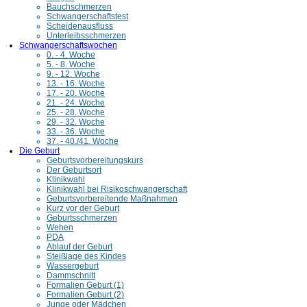
Bauchschmerzen
Schwangerschaftstest
Scheidenausfluss
Unterleibsschmerzen
Schwangerschaftswochen
0. - 4. Woche
5. - 8. Woche
9. - 12. Woche
13. - 16. Woche
17. - 20. Woche
21. - 24. Woche
25. - 28. Woche
29. - 32. Woche
33. - 36. Woche
37. - 40./41. Woche
Die Geburt
Geburtsvorbereitungskurs
Der Geburtsort
Klinikwahl
Klinikwahl bei Risikoschwangerschaft
Geburtsvorbereitende Maßnahmen
Kurz vor der Geburt
Geburtsschmerzen
Wehen
PDA
Ablauf der Geburt
Steißlage des Kindes
Wassergeburt
Dammschnitt
Formalien Geburt (1)
Formalien Geburt (2)
Junge oder Mädchen