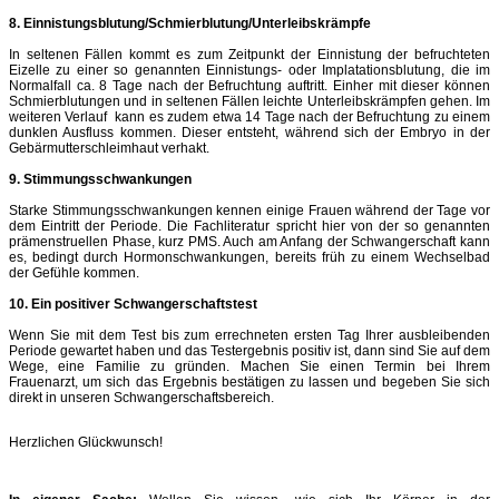
8. Einnistungsblutung/Schmierblutung/Unterleibskrämpfe
In seltenen Fällen kommt es zum Zeitpunkt der Einnistung der befruchteten
Eizelle zu einer so genannten Einnistungs- oder Implatationsblutung, die im
Normalfall ca. 8 Tage nach der Befruchtung auftritt. Einher mit dieser können
Schmierblutungen und in seltenen Fällen leichte Unterleibskrämpfen gehen. Im
weiteren Verlauf kann es zudem etwa 14 Tage nach der Befruchtung zu einem
dunklen Ausfluss kommen. Dieser entsteht, während sich der Embryo in der
Gebärmutterschleimhaut verhakt.
9. Stimmungsschwankungen
Starke Stimmungsschwankungen kennen einige Frauen während der Tage vor
dem Eintritt der Periode. Die Fachliteratur spricht hier von der so genannten
prämenstruellen Phase, kurz PMS. Auch am Anfang der Schwangerschaft kann
es, bedingt durch Hormonschwankungen, bereits früh zu einem Wechselbad
der Gefühle kommen.
10. Ein positiver Schwangerschaftstest
Wenn Sie mit dem Test bis zum errechneten ersten Tag Ihrer ausbleibenden
Periode gewartet haben und das Testergebnis positiv ist, dann sind Sie auf dem
Wege, eine Familie zu gründen. Machen Sie einen Termin bei Ihrem
Frauenarzt, um sich das Ergebnis bestätigen zu lassen und begeben Sie sich
direkt in unseren Schwangerschaftsbereich.
Herzlichen Glückwunsch!