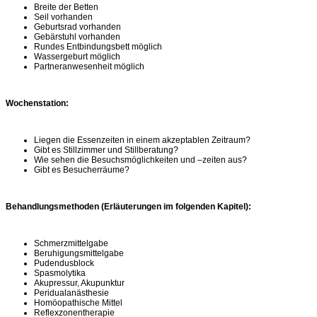
Breite der Betten
Seil vorhanden
Geburtsrad vorhanden
Gebärstuhl vorhanden
Rundes Entbindungsbett möglich
Wassergeburt möglich
Partneranwesenheit möglich
Wochenstation:
Liegen die Essenzeiten in einem akzeptablen Zeitraum?
Gibt es Stillzimmer und Stillberatung?
Wie sehen die Besuchsmöglichkeiten und –zeiten aus?
Gibt es Besucherräume?
Behandlungsmethoden (Erläuterungen im folgenden Kapitel):
Schmerzmittelgabe
Beruhigungsmittelgabe
Pudendusblock
Spasmolytika
Akupressur, Akupunktur
Peridualanästhesie
Homöopathische Mittel
Reflexzonentherapie