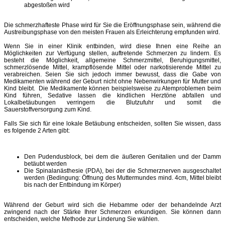
abgestoßen wird
Die schmerzhafteste Phase wird für Sie die Eröffnungsphase sein, während die
Austreibungsphase von den meisten Frauen als Erleichterung empfunden wird.
Wenn Sie in einer Klinik entbinden, wird diese Ihnen eine Reihe an
Möglichkeiten zur Verfügung stellen, auftretende Schmerzen zu lindern. Es
besteht die Möglichkeit, allgemeine Schmerzmittel, Beruhigungsmittel,
schmerzlösende Mittel, krampflösende Mittel oder narkotisierende Mittel zu
verabreichen. Seien Sie sich jedoch immer bewusst, dass die Gabe von
Medikamenten während der Geburt nicht ohne Nebenwirkungen für Mutter und
Kind bleibt. Die Medikamente können beispielsweise zu Atemproblemen beim
Kind führen, Sedative lassen die kindlichen Herztöne abfallen und
Lokalbetäubungen verringern die Blutzufuhr und somit die
Sauerstoffversorgung zum Kind.
Falls Sie sich für eine lokale Betäubung entscheiden, sollten Sie wissen, dass
es folgende 2 Arten gibt:
Den Pudendusblock, bei dem die äußeren Genitalien und der Damm
betäubt werden
Die Spinalanästhesie (PDA), bei der die Schmerznerven ausgeschaltet
werden (Bedingung: Öffnung des Muttermundes mind. 4cm, Mittel bleibt
bis nach der Entbindung im Körper)
Während der Geburt wird sich die Hebamme oder der behandelnde Arzt
zwingend nach der Stärke Ihrer Schmerzen erkundigen. Sie können dann
entscheiden, welche Methode zur Linderung Sie wählen.