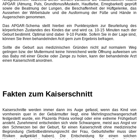
APGAR (Atmung, Puls, Grundtonus/Muskeln, Hautfarbe, Erregbarkeit) geprüft
sowie die Beatmung der Lungen, die Beschaffenheit der Hüftgelenke, das
Aussehen der Wirbelsäule und die Ausformung der Füße und Hände in
Augenschein genommen.
Das APGAR-Schema stellt hierbei ein Punktesystem zur Beurteilung des
körperlichen Zustandes des Kindes dar und wird ca. 10-15 Minuten nach der
Geburt bestimmt. Optimal sind dabei 9-10 Punkte. Sofern Sie in der Lage sind,
können Sie Ihren behandelnden Arzt gern zum Ergebnis befragen.
Sollte die Geburt aus medizinischen Gründen nicht auf normalem Weg
gelingen bzw. der Muttermund keine hinreichend weite Öffnung aufweisen um
das Baby mit einer Glocke oder Zange zu holen, kann der behandelnde Arzt
einen Kaiserschnitt anordnen.
Fakten zum Kaiserschnitt
Kaiserschnitte werden immer dann ins Auge gefasst, wenn das Kind von
vornherein quer in der Gebärmutter liegt, eine Mehrlingsschwangerschaft
festgestellt wurde, ein Plazenta Prävia vorliegt oder eine extreme Frühgeburt
ansteht. Zunehmend entscheiden sich viele Schwangere, meist aus Angst vor
den Schmerzen bei der Geburt, für einen Kaiserschnitt ohne medizinische
Begründung (Selbstbestimmungsrecht der Frau, Geburtshelfer muss über
Risiken aufgeklärt haben). Die Entscheidung für einen solchen