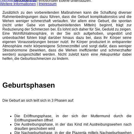
besonders auf emotionaler Ebene unterstützen.
Weitere Informationen
|
Impressum
Zusätzlich zu den vorbereitenden Maßnahmen kann die Schaffung diverser
Rahmenbedingungen dazu führen, dass die Geburt komplikationslos und die
Wehen weniger schmerzhaft verlaufen. Vor allem eine Geburt, die spontan
(nicht unter Gabe von geburtseinleitenden Mitteln) beginnt, trägt zur
Reduzierung der Schmerzen bei. Es lohnt sich daher für Sie, Geduld zu zeigen.
Eine Wohlfühlatmosphäre, in der Sie sich aufgehoben, ungestört und
unbeobachtet fühlen trägt darüber hinaus dazu bei, dass Ihr Körper seine
eigenen Voraussetzungen besser nutzt. Ihr Körper produziert in entspannter
Atmosphäre mehr körpereigene Schmerzmittel und sorgt dafür, dass weniger
Stresshormone (bewirken, dass die Wehen ineffizienter und schmerzhafter
werden) ausgeschüttet werden. Nicht zuletzt kann eine Akkupunktur dabei
helfen, die Geburtsschmerzen zu lindern.
Geburtsphasen
Die Geburt an sich teilt sich in 3 Phasen auf:
Die Eröffnungsphase, in der sich der Muttermund durch die
Eröffnungswehen öffnet
Die Austreibungsphase, in der das Kind mit Austreibungswehen nach
draußen geschoben wird
Die Nachgeburtsphase, in der die Plazenta mittels Nachgeburtswehen