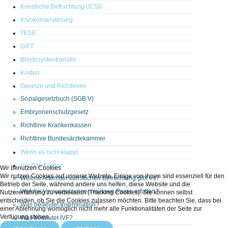
Künstliche Befruchtung (ICSI)
Kryokonservierung
TESE
GIFT
Blastozystentransfer
Kosten
Gesetze und Richtlinien
Sozialgesetzbuch (SGB V)
Embryonenschutzgesetz
Richtlinie Krankenkassen
Richtlinie Bundesärztekammer
Wenn es nicht klappt
Häufige Fragen
Wir benutzen Cookies
Wir nutzen Cookies auf unserer Website. Einige von ihnen sind essenziell für den
Welche Arten der künstlichen Befruchtung gibt es?
Betrieb der Seite, während andere uns helfen, diese Website und die
Welche Voraussetzungen müssen Paare erfüllen?
Nutzererfahrung zu verbessern (Tracking Cookies). Sie können selbst
entscheiden, ob Sie die Cookies zulassen möchten. Bitte beachten Sie, dass bei
Was bedeutet Insemination?
einer Ablehnung womöglich nicht mehr alle Funktionalitäten der Seite zur
Verfügung stehen.
Was bedeutet IVF?