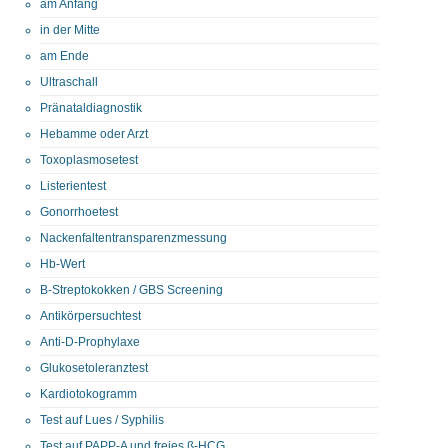
am Anfang
in der Mitte
am Ende
Ultraschall
Pränataldiagnostik
Hebamme oder Arzt
Toxoplasmosetest
Listerientest
Gonorrhoetest
Nackenfaltentransparenzmessung
Hb-Wert
B-Streptokokken / GBS Screening
Antikörpersuchtest
Anti-D-Prophylaxe
Glukosetoleranztest
Kardiotokogramm
Test auf Lues / Syphilis
Test auf PAPP-A und freies ß-HCG