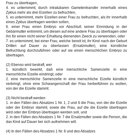
Frau zu übertragen,
4. es unternimmt, durch intratubaren Gametentransfer innerhalb eines
Zyklus mehr als drei Eizellen zu befruchten,
5. es unternimmt, mehr Eizellen einer Frau zu befruchten, als ihr innerhalb
eines Zyklus übertragen werden sollen,
6. einer Frau einen Embryo vor Abschluß seiner Einnistung in der
Gebärmutter entnimmt, um diesen auf eine andere Frau zu übertragen oder
ihn für einen nicht seiner Erhaltung dienenden Zweck zu verwenden, oder
7. es unternimmt, bei einer Frau, welche bereit ist, ihr Kind nach der Geburt
Dritten auf Dauer zu überlassen (Ersatzmutter), eine künstliche
Befruchtung durchzuführen oder auf sie einen menschlichen Embryo zu
übertragen.
(2) Ebenso wird bestraft, wer
1. künstlich bewirkt, daß eine menschliche Samenzelle in eine
menschliche Eizelle eindringt, oder
2. eine menschliche Samenzelle in eine menschliche Eizelle künstlich
verbringt, ohne eine Schwangerschaft der Frau herbeiführen zu wollen,
von der die Eizelle stammt.
(3) Nicht bestraft werden
1. in den Fällen des Absatzes 1 Nr. 1, 2 und 6 die Frau, von der die Eizelle
oder der Embryo stammt, sowie die Frau, auf die die Eizelle übertragen
wird oder der Embryo übertragen werden soll, und
2. in den Fällen des Absatzes 1 Nr. 7 die Ersatzmutter sowie die Person, die
das Kind auf Dauer bei sich aufnehmen will.
(4) In den Fällen des Absatzes 1 Nr. 6 und des Absatzes