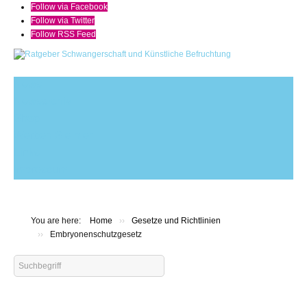
Follow via Facebook
Follow via Twitter
Follow RSS Feed
News
Newsarchiv
Shop
Werben Sie hier
Links
Impressum
You are here:
Home
››
Gesetze und Richtlinien
››
Embryonenschutzgesetz
Search
...