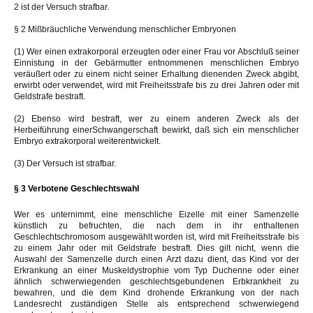
2 ist der Versuch strafbar.
§ 2 Mißbräuchliche Verwendung menschlicher Embryonen
(1) Wer einen extrakorporal erzeugten oder einer Frau vor Abschluß seiner
Einnistung in der Gebärmutter entnommenen menschlichen Embryo
veräußert oder zu einem nicht seiner Erhaltung dienenden Zweck abgibt,
erwirbt oder verwendet, wird mit Freiheitsstrafe bis zu drei Jahren oder mit
Geldstrafe bestraft.
(2) Ebenso wird bestraft, wer zu einem anderen Zweck als der
Herbeiführung einerSchwangerschaft bewirkt, daß sich ein menschlicher
Embryo extrakorporal weiterentwickelt.
(3) Der Versuch ist strafbar.
§ 3 Verbotene Geschlechtswahl
Wer es unternimmt, eine menschliche Eizelle mit einer Samenzelle
künstlich zu befruchten, die nach dem in ihr enthaltenen
Geschlechtschromosom ausgewählt worden ist, wird mit Freiheitsstrafe bis
zu einem Jahr oder mit Geldstrafe bestraft. Dies gilt nicht, wenn die
Auswahl der Samenzelle durch einen Arzt dazu dient, das Kind vor der
Erkrankung an einer Muskeldystrophie vom Typ Duchenne oder einer
ähnlich schwerwiegenden geschlechtsgebundenen Erbkrankheit zu
bewahren, und die dem Kind drohende Erkrankung von der nach
Landesrecht zuständigen Stelle als entsprechend schwerwiegend