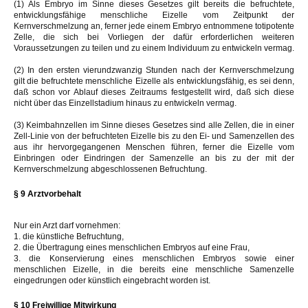
(1) Als Embryo im Sinne dieses Gesetzes gilt bereits die befruchtete,
entwicklungsfähige menschliche Eizelle vom Zeitpunkt der
Kernverschmelzung an, ferner jede einem Embryo entnommene totipotente
Zelle, die sich bei Vorliegen der dafür erforderlichen weiteren
Voraussetzungen zu teilen und zu einem Individuum zu entwickeln vermag.
(2) In den ersten vierundzwanzig Stunden nach der Kernverschmelzung
gilt die befruchtete menschliche Eizelle als entwicklungsfähig, es sei denn,
daß schon vor Ablauf dieses Zeitraums festgestellt wird, daß sich diese
nicht über das Einzellstadium hinaus zu entwickeln vermag.
(3) Keimbahnzellen im Sinne dieses Gesetzes sind alle Zellen, die in einer
Zell-Linie von der befruchteten Eizelle bis zu den Ei- und Samenzellen des
aus ihr hervorgegangenen Menschen führen, ferner die Eizelle vom
Einbringen oder Eindringen der Samenzelle an bis zu der mit der
Kernverschmelzung abgeschlossenen Befruchtung.
§ 9 Arztvorbehalt
Nur ein Arzt darf vornehmen:
1. die künstliche Befruchtung,
2. die Übertragung eines menschlichen Embryos auf eine Frau,
3. die Konservierung eines menschlichen Embryos sowie einer
menschlichen Eizelle, in die bereits eine menschliche Samenzelle
eingedrungen oder künstlich eingebracht worden ist.
§ 10 Freiwillige Mitwirkung