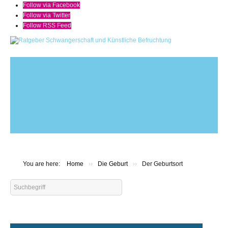
Follow via Facebook
Follow via Twitter
Follow RSS Feed
News
Newsarchiv
Shop
Werben Sie hier
Links
Impressum
You are here:
Home
››
Die Geburt
››
Der Geburtsort
Search
...