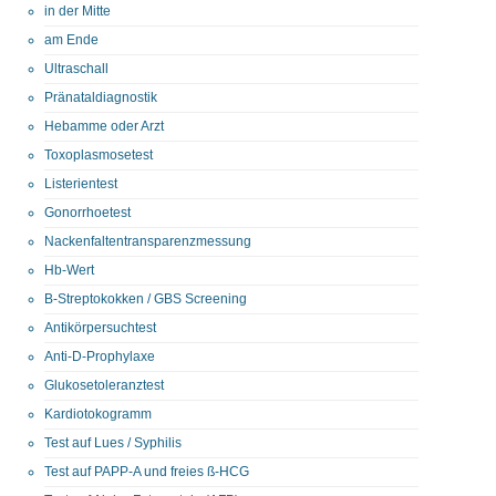
in der Mitte
am Ende
Ultraschall
Pränataldiagnostik
Hebamme oder Arzt
Toxoplasmosetest
Listerientest
Gonorrhoetest
Nackenfaltentransparenzmessung
Hb-Wert
B-Streptokokken / GBS Screening
Antikörpersuchtest
Anti-D-Prophylaxe
Glukosetoleranztest
Kardiotokogramm
Test auf Lues / Syphilis
Test auf PAPP-A und freies ß-HCG