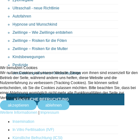
Ultraschall - neue Richtlinie
Autofahren
Hypnose und Wunschkind
Zwillinge – Wie Zwillinge entstehen
Zwillinge – Risiken für die Föten
Zwillinge – Risiken für die Mutter
Kindsbewegungen
Pestizide
Wir benutzen Cookies
Wir nutzen Cookies auf unserer Website. Einige von ihnen sind essenziell für den
Veränderung des Herz-Kreislaufsystems
Betrieb der Seite, während andere uns helfen, diese Website und die
Nutzererfahrung zu verbessern (Tracking Cookies). Sie können selbst
entscheiden, ob Sie die Cookies zulassen möchten. Bitte beachten Sie, dass bei
einer Ablehnung womöglich nicht mehr alle Funktionalitäten der Seite zur
Verfügung stehen.
KÜNSTLICHE BEFRUCHTUNG
akzeptieren
ablehnen
Weitere Informationen
|
Impressum
Insemination
In Vitro Fertilisation (IVF)
Künstliche Befruchtung (ICSI)