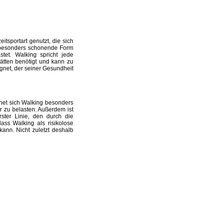
itsportart genutzt, die sich
e besonders schonende Form
tet. Walking spricht jede
tätten benötigt und kann zu
ignet, der seiner Gesundheit
net sich Walking besonders
r zu belasten. Außerdem ist
rster Linie, den durch die
ass Walking als risikolose
ann. Nicht zuletzt deshalb