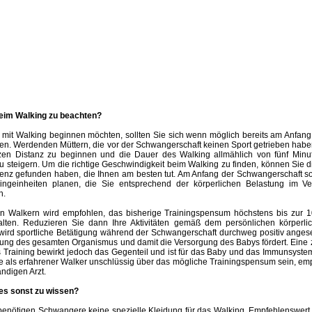
beim Walking zu beachten?
mit Walking beginnen möchten, sollten Sie sich wenn möglich bereits am Anfang
en. Werdenden Müttern, die vor der Schwangerschaft keinen Sport getrieben habe
rzen Distanz zu beginnen und die Dauer des Walking allmählich von fünf Minu
u steigern. Um die richtige Geschwindigkeit beim Walking zu finden, können Sie di
enz gefunden haben, die Ihnen am besten tut. Am Anfang der Schwangerschaft sol
kingeinheiten planen, die Sie entsprechend der körperlichen Belastung im Ve
n.
en Walkern wird empfohlen, das bisherige Trainingspensum höchstens bis zur 
lten. Reduzieren Sie dann Ihre Aktivitäten gemäß dem persönlichen körperli
ird sportliche Betätigung während der Schwangerschaft durchweg positiv ange
ung des gesamten Organismus und damit die Versorgung des Babys fördert. Eine 
s Training bewirkt jedoch das Gegenteil und ist für das Baby und das Immunsystem
ie als erfahrener Walker unschlüssig über das mögliche Trainingspensum sein, empf
ndigen Arzt.
es sonst zu wissen?
benötigen Schwangere keine spezielle Kleidung für das Walking. Empfehlenswert