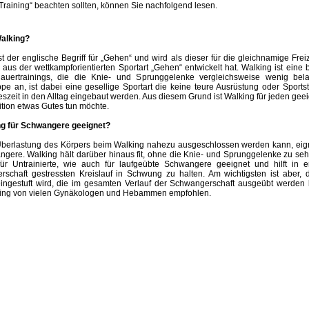
Training“ beachten sollten, können Sie nachfolgend lesen.
Walking?
t der englische Begriff für „Gehen“ und wird als dieser für die gleichnamige Freize
aus der wettkampforientierten Sportart „Gehen“ entwickelt hat. Walking ist ein
auertrainings, die die Knie- und Sprunggelenke vergleichsweise wenig belas
ppe an, ist dabei eine gesellige Sportart die keine teure Ausrüstung oder Sports
eszeit in den Alltag eingebaut werden. Aus diesem Grund ist Walking für jeden gee
tion etwas Gutes tun möchte.
ng für Schwangere geeignet?
berlastung des Körpers beim Walking nahezu ausgeschlossen werden kann, eig
ngere. Walking hält darüber hinaus fit, ohne die Knie- und Sprunggelenke zu seh
ür Untrainierte, wie auch für laufgeübte Schwangere geeignet und hilft in e
schaft gestressten Kreislauf in Schwung zu halten. Am wichtigsten ist aber, d
eingestuft wird, die im gesamten Verlauf der Schwangerschaft ausgeübt werden k
king von vielen Gynäkologen und Hebammen empfohlen.