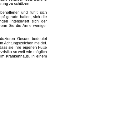
zung zu schützen.
beholfener und fühlt sich
pf gerade halten, sich die
en intensiviert sich der
 wenn Sie die Arme weniger
eduzieren. Gesund bedeutet
nem Achtungszeichen meldet.
dass sie ihre eigenen Füße
zrisiko so weit wie möglich
t im Krankenhaus, in einem