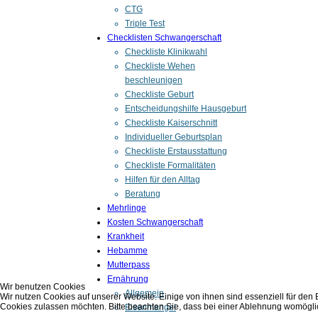
CTG
Triple Test
Checklisten Schwangerschaft
Checkliste Klinikwahl
Checkliste Wehen
beschleunigen
Checkliste Geburt
Entscheidungshilfe Hausgeburt
Checkliste Kaiserschnitt
Individueller Geburtsplan
Checkliste Erstausstattung
Checkliste Formalitäten
Hilfen für den Alltag
Beratung
Mehrlinge
Kosten Schwangerschaft
Krankheit
Hebamme
Mutterpass
Ernährung
Wir benutzen Cookies
Allgemein
Wir nutzen Cookies auf unserer Website. Einige von ihnen sind essenziell für den
Cookies zulassen möchten. Bitte beachten Sie, dass bei einer Ablehnung womöglich
Eisenmangel