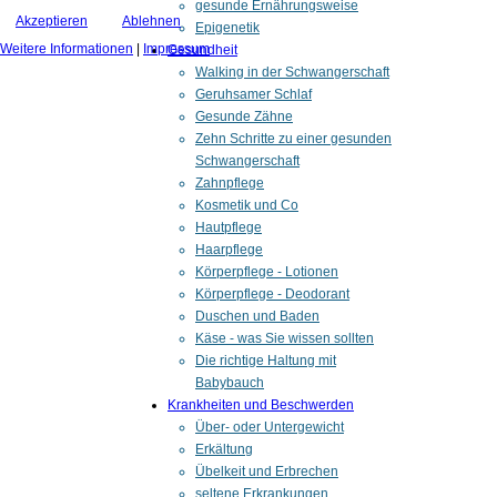
gesunde Ernährungsweise
Akzeptieren
Ablehnen
Epigenetik
Weitere Informationen
|
Impressum
Gesundheit
Walking in der Schwangerschaft
Geruhsamer Schlaf
Gesunde Zähne
Zehn Schritte zu einer gesunden
Schwangerschaft
Zahnpflege
Kosmetik und Co
Hautpflege
Haarpflege
Körperpflege - Lotionen
Körperpflege - Deodorant
Duschen und Baden
Käse - was Sie wissen sollten
Die richtige Haltung mit
Babybauch
Krankheiten und Beschwerden
Über- oder Untergewicht
Erkältung
Übelkeit und Erbrechen
seltene Erkrankungen