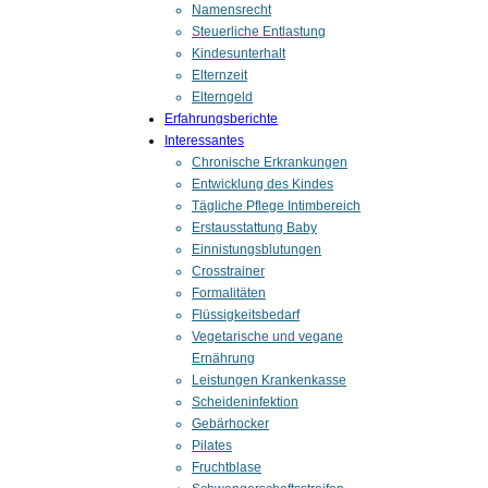
Namensrecht
Steuerliche Entlastung
Kindesunterhalt
Elternzeit
Elterngeld
Erfahrungsberichte
Interessantes
Chronische Erkrankungen
Entwicklung des Kindes
Tägliche Pflege Intimbereich
Erstausstattung Baby
Einnistungsblutungen
Crosstrainer
Formalitäten
Flüssigkeitsbedarf
Vegetarische und vegane
Ernährung
Leistungen Krankenkasse
Scheideninfektion
Gebärhocker
Pilates
Fruchtblase