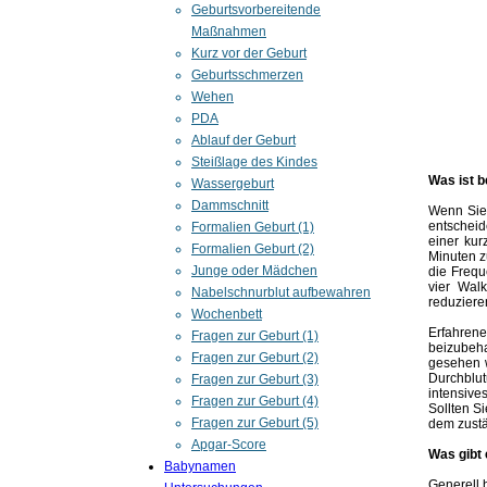
Geburtsvorbereitende
Maßnahmen
Kurz vor der Geburt
Geburtsschmerzen
Wehen
PDA
Ablauf der Geburt
Steißlage des Kindes
Was ist 
Wassergeburt
Dammschnitt
Wenn Sie 
entscheid
Formalien Geburt (1)
einer ku
Formalien Geburt (2)
Minuten z
Junge oder Mädchen
die Frequ
vier Wal
Nabelschnurblut aufbewahren
reduziere
Wochenbett
Erfahren
Fragen zur Geburt (1)
beizubeha
Fragen zur Geburt (2)
gesehen w
Durchblut
Fragen zur Geburt (3)
intensive
Fragen zur Geburt (4)
Sollten S
Fragen zur Geburt (5)
dem zustä
Apgar-Score
Was gibt 
Babynamen
Generell 