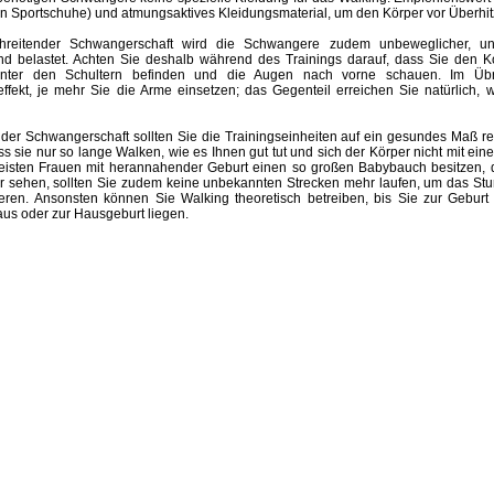
n Sportschuhe) und atmungsaktives Kleidungsmaterial, um den Körper vor Überhit
schreitender Schwangerschaft wird die Schwangere zudem unbeweglicher, un
 belastet. Achten Sie deshalb während des Trainings darauf, dass Sie den Ko
inter den Schultern befinden und die Augen nach vorne schauen. Im Übrig
effekt, je mehr Sie die Arme einsetzen; das Gegenteil erreichen Sie natürlich,
er Schwangerschaft sollten Sie die Trainingseinheiten auf ein gesundes Maß r
ss sie nur so lange Walken, wie es Ihnen gut tut und sich der Körper nicht mit ei
isten Frauen mit herannahender Geburt einen so großen Babybauch besitzen, 
r sehen, sollten Sie zudem keine unbekannten Strecken mehr laufen, um das Stur
eren. Ansonsten können Sie Walking theoretisch betreiben, bis Sie zur Gebur
us oder zur Hausgeburt liegen.