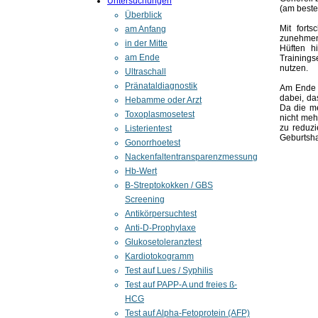
Untersuchungen
(am beste
Überblick
Mit fort
am Anfang
zunehmend
in der Mitte
Hüften h
am Ende
Trainings
nutzen.
Ultraschall
Pränataldiagnostik
Am Ende d
dabei, da
Hebamme oder Arzt
Da die me
Toxoplasmosetest
nicht meh
zu reduzi
Listerientest
Geburtsha
Gonorrhoetest
Nackenfaltentransparenzmessung
Hb-Wert
B-Streptokokken / GBS
Screening
Antikörpersuchtest
Anti-D-Prophylaxe
Glukosetoleranztest
Kardiotokogramm
Test auf Lues / Syphilis
Test auf PAPP-A und freies ß-
HCG
Test auf Alpha-Fetoprotein (AFP)