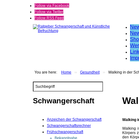
Follow via Facebook
Follow via Twitter
Follow RSS Feed
Ne
New
Sho
Wer
Lin
Imp
You are here:
Home
››
Gesundheit
››
Walking in der S
Search
...
Wal
Schwangerschaft
Anzeichen der Schwangerschaft
Walking 
Schwangerschaftsrechner
Walking 
Frühschwangerschaft
Körpers z
den Körpe
Bekanntgabe