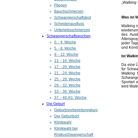
„Walking-
Fliegen
Bauchschmerzen
Was ist 
Schwangerschaftstest
Scheidenausfluss
Walking is
Unterleibsschmerzen
wiederum 
des Ausd
Schwangerschaftswochen
Altersgru
0. - 4. Woche
jeder Tag
und Kondi
5. - 8. Woche
9. - 12. Woche
Ist Walki
13. - 16. Woche
Da eine Ü
17. - 20. Woche
für Schwa
21. - 24. Woche
Walking f
Schwanger
25. - 28. Woche
Sportart 
29. - 32. Woche
wird Wal
33. - 36. Woche
37. - 40./41. Woche
Die Geburt
Geburtsvorbereitungskurs
Der Geburtsort
Klinikwahl
Klinikwahl bei
Risikoschwangerschaft