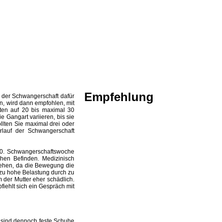
Empfehlung
 der Schwangerschaft dafür
n, wird dann empfohlen, mit
ten auf 20 bis maximal 30
e Gangart variieren, bis sie
lten Sie maximal drei oder
rlauf der Schwangerschaft
10. Schwangerschaftswoche
chen Befinden. Medizinisch
sehen, da die Bewegung die
zu hohe Belastung durch zu
 der Mutter eher schädlich.
iehlt sich ein Gespräch mit
 sind dennoch feste Schuhe