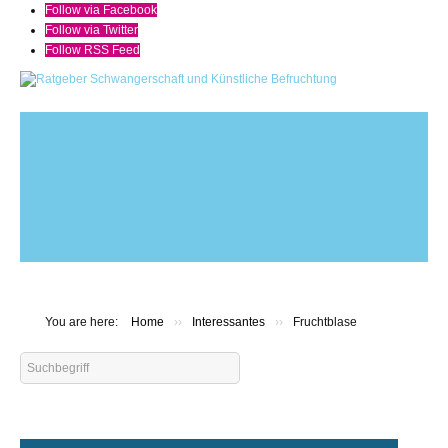
Follow via Facebook
Follow via Twitter
Follow RSS Feed
News
Newsarchiv
Shop
Werben Sie hier
Links
Impressum
You are here:
Home
››
Interessantes
››
Fruchtblase
Search
...