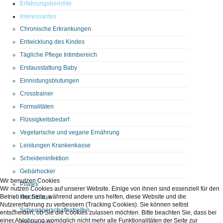
Erfahrungsberichte
Interessantes
Chronische Erkrankungen
Entwicklung des Kindes
Tägliche Pflege Intimbereich
Erstausstattung Baby
Einnistungsblutungen
Crosstrainer
Formalitäten
Flüssigkeitsbedarf
Vegetarische und vegane Ernährung
Leistungen Krankenkasse
Scheideninfektion
Gebärhocker
Wir benutzen Cookies
Pilates
Wir nutzen Cookies auf unserer Website. Einige von ihnen sind essenziell für den
Betrieb der Seite, während andere uns helfen, diese Website und die
Fruchtblase
Nutzererfahrung zu verbessern (Tracking Cookies). Sie können selbst
Schwangerschaftsstreifen
entscheiden, ob Sie die Cookies zulassen möchten. Bitte beachten Sie, dass bei
einer Ablehnung womöglich nicht mehr alle Funktionalitäten der Seite zur
Zytomegalie