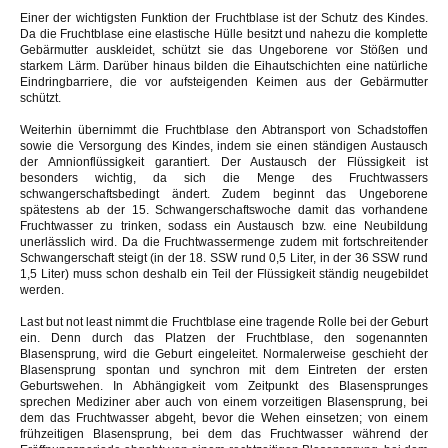
Einer der wichtigsten Funktion der Fruchtblase ist der Schutz des Kindes.
Da die Fruchtblase eine elastische Hülle besitzt und nahezu die komplette
Gebärmutter auskleidet, schützt sie das Ungeborene vor Stößen und
starkem Lärm. Darüber hinaus bilden die Eihautschichten eine natürliche
Eindringbarriere, die vor aufsteigenden Keimen aus der Gebärmutter
schützt.
Weiterhin übernimmt die Fruchtblase den Abtransport von Schadstoffen
sowie die Versorgung des Kindes, indem sie einen ständigen Austausch
der Amnionflüssigkeit garantiert. Der Austausch der Flüssigkeit ist
besonders wichtig, da sich die Menge des Fruchtwassers
schwangerschaftsbedingt ändert. Zudem beginnt das Ungeborene
spätestens ab der 15. Schwangerschaftswoche damit das vorhandene
Fruchtwasser zu trinken, sodass ein Austausch bzw. eine Neubildung
unerlässlich wird. Da die Fruchtwassermenge zudem mit fortschreitender
Schwangerschaft steigt (in der 18. SSW rund 0,5 Liter, in der 36 SSW rund
1,5 Liter) muss schon deshalb ein Teil der Flüssigkeit ständig neugebildet
werden.
Last but not least nimmt die Fruchtblase eine tragende Rolle bei der Geburt
ein. Denn durch das Platzen der Fruchtblase, den sogenannten
Blasensprung, wird die Geburt eingeleitet. Normalerweise geschieht der
Blasensprung spontan und synchron mit dem Eintreten der ersten
Geburtswehen. In Abhängigkeit vom Zeitpunkt des Blasensprunges
sprechen Mediziner aber auch von einem vorzeitigen Blasensprung, bei
dem das Fruchtwasser abgeht, bevor die Wehen einsetzen; von einem
frühzeitigen Blasensprung, bei dem das Fruchtwasser während der