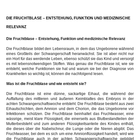
DIE FRUCHTBLASE – ENTSTEHUNG, FUNKTION UND MEDIZINISCHE
RELEVANZ
Die Fruchtblase – Entstehung, Funktion und medizinische Relevanz
Die Fruchtblase bildet den Lebensraum, in dem das Ungeborene während
eines Großteils der Schwangerschaft heranwächst. Sie ist aber nicht nur
ein Hort für das werdende Leben, ebenso schützt sie das Kind und versorgt
es mit lebensnotwendigen Stoffen. Was genau die Fruchtblase ist, wie sie
entsteht, welche Funktionen sie hat und warum sie bei der Diagnose von
Krankheiten so wichtig ist, können die nachfolgend lesen.
Was ist die Fruchtblase und wie entsteht sie?
Die Fruchtblase ist eine dünne, sackartige Eihaut, die während der
Auffaltung des mittleren und äußeren Keimblattes des Embryos in der
achten Schwangerschaftswoche entsteht. Die Fruchtblase besteht aus zwei
Eihautschichten, dem Amnion und dem Chorion, die das Ungeborene vor
Infektionen schützen. Die Fruchtblase beinhaltet das Fruchtwasser, eine
wässrige, meist klare Flüssigkeit, die einerseits aus Blutbestandteilen der
Mutterbeststeht und zum anderen Flüssigkeitsanteile des Kindes enthält,
die dieses über die Nabelschnur, die Lunge oder die Nieren abgibt. Das
Fruchtwasser, bei dem es sich um eine Amnionflüssigkeit handelt, wird wie
die Fruchtblase auch in der achten Schwangerschaftswoche gebildet