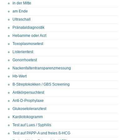
in der Mitte
am Ende
Ultraschall
Pränataldiagnostik
Hebamme oder Arzt
Toxoplasmosetest
Listerientest
Gonorrhoetest
Nackenfaltentransparenzmessung
Hb-Wert
B-Streptokokken / GBS Screening
Antikörpersuchtest
Anti-D-Prophylaxe
Glukosetoleranztest
Kardiotokogramm
Test auf Lues / Syphilis
Test auf PAPP-A und freies ß-HCG