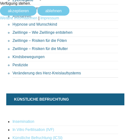
Verfügung stehen.
Ultraschall - neue Richtlinie
akzeptieren
ablehnen
Autofahren
Weitere Informationen
|
Impressum
Hypnose und Wunschkind
Zwillinge – Wie Zwillinge entstehen
Zwillinge – Risiken für die Föten
Zwillinge – Risiken für die Mutter
Kindsbewegungen
Pestizide
Veränderung des Herz-Kreislaufsystems
KÜNSTLICHE BEFRUCHTUNG
Insemination
In Vitro Fertilisation (IVF)
Künstliche Befruchtung (ICSI)