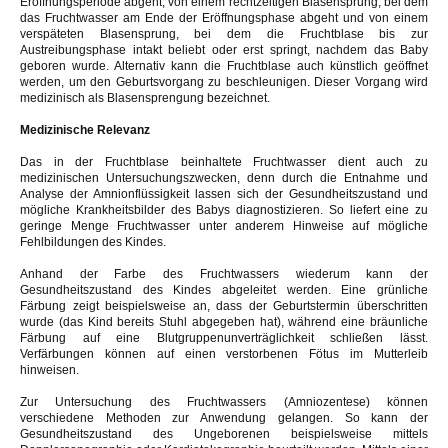
Eröffnungsperiode abgeht; von einem rechtzeitigen Blasensprung, bei dem
das Fruchtwasser am Ende der Eröffnungsphase abgeht und von einem
verspäteten Blasensprung, bei dem die Fruchtblase bis zur
Austreibungsphase intakt beliebt oder erst springt, nachdem das Baby
geboren wurde. Alternativ kann die Fruchtblase auch künstlich geöffnet
werden, um den Geburtsvorgang zu beschleunigen. Dieser Vorgang wird
medizinisch als Blasensprengung bezeichnet.
Medizinische Relevanz
Das in der Fruchtblase beinhaltete Fruchtwasser dient auch zu
medizinischen Untersuchungszwecken, denn durch die Entnahme und
Analyse der Amnionflüssigkeit lassen sich der Gesundheitszustand und
mögliche Krankheitsbilder des Babys diagnostizieren. So liefert eine zu
geringe Menge Fruchtwasser unter anderem Hinweise auf mögliche
Fehlbildungen des Kindes.
Anhand der Farbe des Fruchtwassers wiederum kann der
Gesundheitszustand des Kindes abgeleitet werden. Eine grünliche
Färbung zeigt beispielsweise an, dass der Geburtstermin überschritten
wurde (das Kind bereits Stuhl abgegeben hat), während eine bräunliche
Färbung auf eine Blutgruppenunverträglichkeit schließen lässt.
Verfärbungen können auf einen verstorbenen Fötus im Mutterleib
hinweisen.
Zur Untersuchung des Fruchtwassers (Amniozentese) können
verschiedene Methoden zur Anwendung gelangen. So kann der
Gesundheitszustand des Ungeborenen beispielsweise mittels