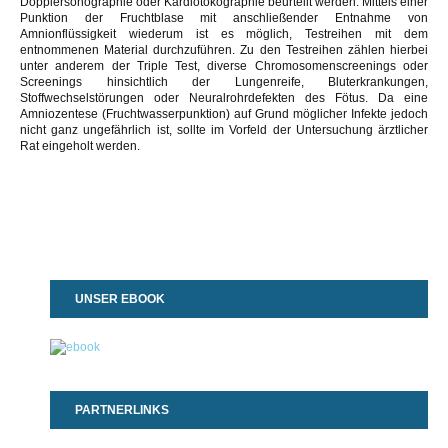
Dopplersonographie oder Kardiotokographie beurteilt werden. Mittels einer
Punktion der Fruchtblase mit anschließender Entnahme von
Amnionflüssigkeit wiederum ist es möglich, Testreihen mit dem
entnommenen Material durchzuführen. Zu den Testreihen zählen hierbei
unter anderem der Triple Test, diverse Chromosomenscreenings oder
Screenings hinsichtlich der Lungenreife, Bluterkrankungen,
Stoffwechselstörungen oder Neuralrohrdefekten des Fötus. Da eine
Amniozentese (Fruchtwasserpunktion) auf Grund möglicher Infekte jedoch
nicht ganz ungefährlich ist, sollte im Vorfeld der Untersuchung ärztlicher
Rat eingeholt werden.
UNSER EBOOK
PARTNERLINKS