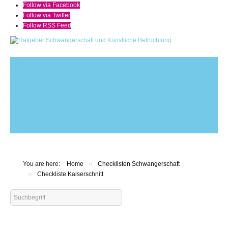
Follow via Facebook
Follow via Twitter
Follow RSS Feed
News
Newsarchiv
Shop
Werben Sie hier
Links
Impressum
You are here:
Home
››
Checklisten Schwangerschaft
››
Checkliste Kaiserschnitt
Search
...