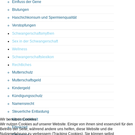
Einfluss der Gene
Blutungen
Haschichkonsum und Spermienqualität
Verstopfungen
Schwangerschaftsmythen
Sex in der Schwangerschaft
Wellness
Schwangerschaftslexikon
Rechtliches
Mutterschutz
Mutterschaftsgeld
Kindergeld
Kündigungsschutz
Namensrecht
Steuerliche Entlastung
Kindesunterhalt
Wir benutzen Cookies
Wir nutzen Cookies auf unserer Website. Einige von ihnen sind essenziell für den
Elternzeit
Betrieb der Seite, während andere uns helfen, diese Website und die
Nutzererfahrung zu verbessern (Tracking Cookies). Sie können selbst
Elterngeld