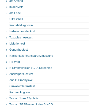
am Anfang
in der Mitte
am Ende
Ultraschall
Pränataldiagnostik
Hebamme oder Arzt
Toxoplasmosetest
Listerientest
Gonorrhoetest
Nackenfaltentransparenzmessung
Hb-Wert
B-Streptokokken / GBS Screening
Antikörpersuchtest
Anti-D-Prophylaxe
Glukosetoleranztest
Kardiotokogramm
Test auf Lues / Syphilis
Test auf PAPP-A und freies ß-HCG