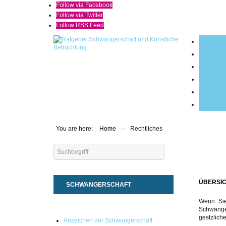
Follow via Facebook
Follow via Twitter
Follow RSS Feed
News
Newsar
Shop
Werben 
Links
Impres
You are here:
Home
››
Rechtliches
Search
...
ÜBERSIC
SCHWANGERSCHAFT
Wenn Sie
Schwange
gestzlich
Anzeichen der Schwangerschaft