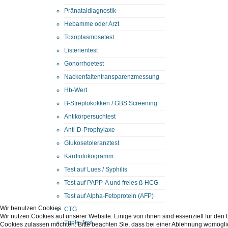
Pränataldiagnostik
Hebamme oder Arzt
Toxoplasmosetest
Listerientest
Gonorrhoetest
Nackenfaltentransparenzmessung
Hb-Wert
B-Streptokokken / GBS Screening
Antikörpersuchtest
Anti-D-Prophylaxe
Glukosetoleranztest
Kardiotokogramm
Test auf Lues / Syphilis
Test auf PAPP-A und freies ß-HCG
Test auf Alpha-Fetoprotein (AFP)
Wir benutzen Cookies
CTG
Wir nutzen Cookies auf unserer Website. Einige von ihnen sind essenziell für den
Triple Test
Cookies zulassen möchten. Bitte beachten Sie, dass bei einer Ablehnung womöglich