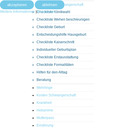
akzeptieren
ablehnen
Checklisten Schwangerschaft
Weitere Informationen
|
Impressum
Checkliste Klinikwahl
Checkliste Wehen beschleunigen
Checkliste Geburt
Entscheidungshilfe Hausgeburt
Checkliste Kaiserschnitt
Individueller Geburtsplan
Checkliste Erstausstattung
Checkliste Formalitäten
Hilfen für den Alltag
Beratung
Mehrlinge
Kosten Schwangerschaft
Krankheit
Hebamme
Mutterpass
Ernährung