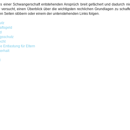
s einer Schwangerschaft entstehenden Ansprüch breit gefächert und dadurch nich
 versucht, einen Überblick über die wichtigsten rechlichen Grundlagen zu schaf
en Seiten stöbern oder einem der untenstehenden Links folgen.
utz
aftsgeld
d
gsschutz
cht
e Entlastung für Eltern
erhalt
d