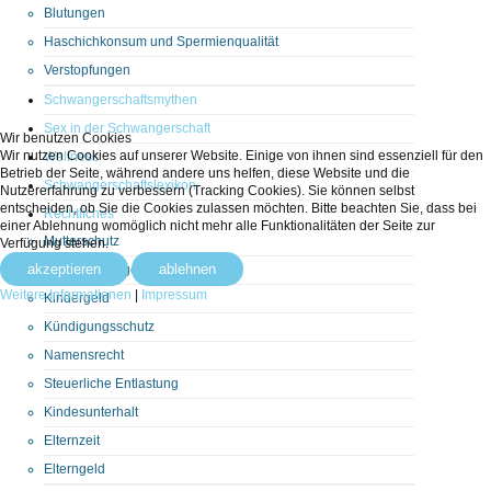
Blutungen
Haschichkonsum und Spermienqualität
Verstopfungen
Schwangerschaftsmythen
Sex in der Schwangerschaft
Wir benutzen Cookies
Wir nutzen Cookies auf unserer Website. Einige von ihnen sind essenziell für den
Wellness
Betrieb der Seite, während andere uns helfen, diese Website und die
Schwangerschaftslexikon
Nutzererfahrung zu verbessern (Tracking Cookies). Sie können selbst
entscheiden, ob Sie die Cookies zulassen möchten. Bitte beachten Sie, dass bei
Rechtliches
einer Ablehnung womöglich nicht mehr alle Funktionalitäten der Seite zur
Mutterschutz
Verfügung stehen.
akzeptieren
ablehnen
Mutterschaftsgeld
Weitere Informationen
|
Impressum
Kindergeld
Kündigungsschutz
Namensrecht
Steuerliche Entlastung
Kindesunterhalt
Elternzeit
Elterngeld