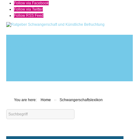
Follow via Facebook
Follow via Twitter
Follow RSS Feed
News
Newsarchiv
Shop
Werben Sie hier
Links
Impressum
You are here:
Home
››
Schwangerschaftslexikon
Search
...