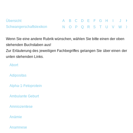
Übersicht
A
B
C
D
E
F
G
H
I
J
K
Schwangerschaftslexikon
N
O
P
Q
R
S
T
U
V
W
X
Wenn Sie eine andere Rubrik wünschen, wählen Sie bitte einen der oben
stehenden Buchstaben aus!
Zur Erläuterung des jeweiligen Fachbegriffes gelangen Sie über einen der
unten stehenden Links.
Abort
Adipositas
Alpha-1-Fetoprotein
Ambulante Geburt
Amniozentese
Anämie
Anamnese