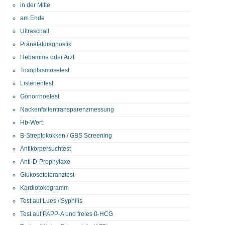
in der Mitte
am Ende
Ultraschall
Pränataldiagnostik
Hebamme oder Arzt
Toxoplasmosetest
Listerientest
Gonorrhoetest
Nackenfaltentransparenzmessung
Hb-Wert
B-Streptokokken / GBS Screening
Antikörpersuchtest
Anti-D-Prophylaxe
Glukosetoleranztest
Kardiotokogramm
Test auf Lues / Syphilis
Test auf PAPP-A und freies ß-HCG