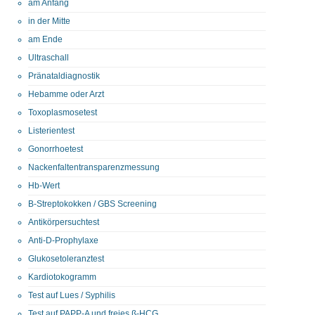
am Anfang
in der Mitte
am Ende
Ultraschall
Pränataldiagnostik
Hebamme oder Arzt
Toxoplasmosetest
Listerientest
Gonorrhoetest
Nackenfaltentransparenzmessung
Hb-Wert
B-Streptokokken / GBS Screening
Antikörpersuchtest
Anti-D-Prophylaxe
Glukosetoleranztest
Kardiotokogramm
Test auf Lues / Syphilis
Test auf PAPP-A und freies ß-HCG