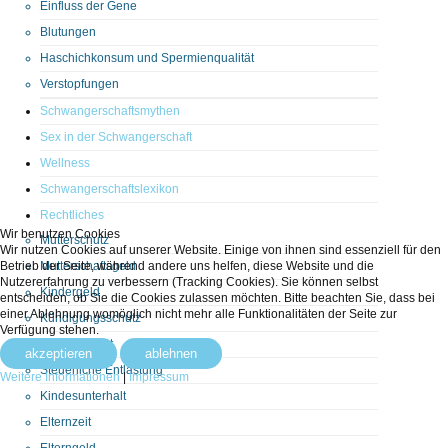
Einfluss der Gene
Blutungen
Haschichkonsum und Spermienqualität
Verstopfungen
Schwangerschaftsmythen
Sex in der Schwangerschaft
Wellness
Schwangerschaftslexikon
Rechtliches
Wir benutzen Cookies
Mutterschutz
Wir nutzen Cookies auf unserer Website. Einige von ihnen sind essenziell für den
Betrieb der Seite, während andere uns helfen, diese Website und die
Mutterschaftsgeld
Nutzererfahrung zu verbessern (Tracking Cookies). Sie können selbst
Kindergeld
entscheiden, ob Sie die Cookies zulassen möchten. Bitte beachten Sie, dass bei
einer Ablehnung womöglich nicht mehr alle Funktionalitäten der Seite zur
Kündigungsschutz
Verfügung stehen.
Namensrecht
akzeptieren
ablehnen
Steuerliche Entlastung
Weitere Informationen
|
Impressum
Kindesunterhalt
Elternzeit
Elterngeld