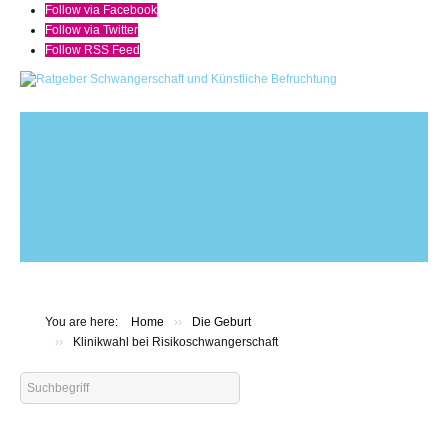
Follow via Facebook
Follow via Twitter
Follow RSS Feed
News
Newsarchiv
Shop
Werben Sie hier
Links
Impressum
You are here:
Home
››
Die Geburt
››
Klinikwahl bei Risikoschwangerschaft
Search
...