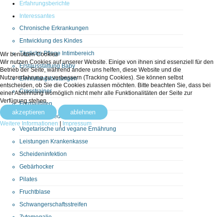
Erfahrungsberichte
Interessantes
Chronische Erkrankungen
Entwicklung des Kindes
Tägliche Pflege Intimbereich
Wir benutzen Cookies
Wir nutzen Cookies auf unserer Website. Einige von ihnen sind essenziell für den
Erstausstattung Baby
Betrieb der Seite, während andere uns helfen, diese Website und die
Nutzererfahrung zu verbessern (Tracking Cookies). Sie können selbst
Einnistungsblutungen
entscheiden, ob Sie die Cookies zulassen möchten. Bitte beachten Sie, dass bei
Crosstrainer
einer Ablehnung womöglich nicht mehr alle Funktionalitäten der Seite zur
Verfügung stehen.
Formalitäten
akzeptieren
ablehnen
Flüssigkeitsbedarf
Weitere Informationen
|
Impressum
Vegetarische und vegane Ernährung
Leistungen Krankenkasse
Scheideninfektion
Gebärhocker
Pilates
Fruchtblase
Schwangerschaftsstreifen
Zytomegalie