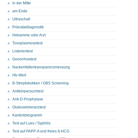
in der Mitte
am Ende
Ultraschall
Pränataldiagnostik
Hebamme oder Arzt
Toxoplasmosetest
Listerientest
Gonorrhoetest
Nackenfaltentransparenzmessung
Hb-Wert
B-Streptokokken / GBS Screening
Antikörpersuchtest
Anti-D-Prophylaxe
Glukosetoleranztest
Kardiotokogramm
Test auf Lues / Syphilis
Test auf PAPP-A und freies ß-HCG