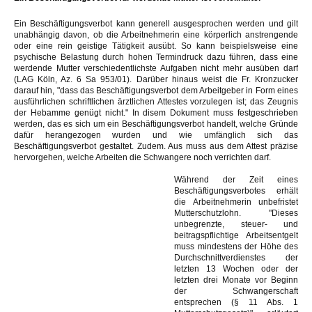
Ein Beschäftigungsverbot kann generell ausgesprochen werden und gilt
unabhängig davon, ob die Arbeitnehmerin eine körperlich anstrengende
oder eine rein geistige Tätigkeit ausübt. So kann beispielsweise eine
psychische Belastung durch hohen Termindruck dazu führen, dass eine
werdende Mutter verschiedentlichste Aufgaben nicht mehr ausüben darf
(LAG Köln, Az. 6 Sa 953/01). Darüber hinaus weist die Fr. Kronzucker
darauf hin, "dass das Beschäftigungsverbot dem Arbeitgeber in Form eines
ausführlichen schriftlichen ärztlichen Attestes vorzulegen ist; das Zeugnis
der Hebamme genügt nicht." In disem Dokument muss festgeschrieben
werden, das es sich um ein Beschäftigungsverbot handelt, welche Gründe
dafür herangezogen wurden und wie umfänglich sich das
Beschäftigungsverbot gestaltet. Zudem. Aus muss aus dem Attest präzise
hervorgehen, welche Arbeiten die Schwangere noch verrichten darf.
Während der Zeit eines
Beschäftigungsverbotes erhält
die Arbeitnehmerin unbefristet
Mutterschutzlohn. "Dieses
unbegrenzte, steuer- und
beitragspflichtige Arbeitsentgelt
muss mindestens der Höhe des
Durchschnittverdienstes der
letzten 13 Wochen oder der
letzten drei Monate vor Beginn
der Schwangerschaft
entsprechen (§ 11 Abs. 1