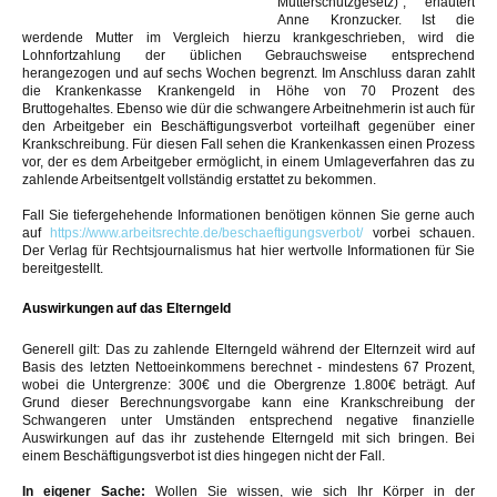
Mutterschutzgesetz)", erläutert
Anne Kronzucker. Ist die
werdende Mutter im Vergleich hierzu krankgeschrieben, wird die
Lohnfortzahlung der üblichen Gebrauchsweise entsprechend
herangezogen und auf sechs Wochen begrenzt. Im Anschluss daran zahlt
die Krankenkasse Krankengeld in Höhe von 70 Prozent des
Bruttogehaltes. Ebenso wie dür die schwangere Arbeitnehmerin ist auch für
den Arbeitgeber ein Beschäftigungsverbot vorteilhaft gegenüber einer
Krankschreibung. Für diesen Fall sehen die Krankenkassen einen Prozess
vor, der es dem Arbeitgeber ermöglicht, in einem Umlageverfahren das zu
zahlende Arbeitsentgelt vollständig erstattet zu bekommen.
Fall Sie tiefergehehende Informationen benötigen können Sie gerne auch
auf
https://www.arbeitsrechte.de/beschaeftigungsverbot/
vorbei schauen.
Der Verlag für Rechtsjournalismus hat hier wertvolle Informationen für Sie
bereitgestellt.
Auswirkungen auf das Elterngeld
Generell gilt: Das zu zahlende Elterngeld während der Elternzeit wird auf
Basis des letzten Nettoeinkommens berechnet - mindestens 67 Prozent,
wobei die Untergrenze: 300€ und die Obergrenze 1.800€ beträgt. Auf
Grund dieser Berechnungsvorgabe kann eine Krankschreibung der
Schwangeren unter Umständen entsprechend negative finanzielle
Auswirkungen auf das ihr zustehende Elterngeld mit sich bringen. Bei
einem Beschäftigungsverbot ist dies hingegen nicht der Fall.
In eigener Sache:
Wollen Sie wissen, wie sich Ihr Körper in der