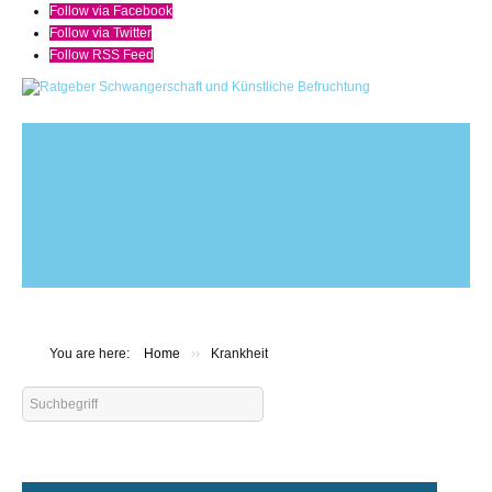
Follow via Facebook
Follow via Twitter
Follow RSS Feed
News
Newsarchiv
Shop
Werben Sie hier
Links
Impressum
You are here:
Home
››
Krankheit
Search
...